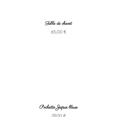
Table de chevet
65
.
00
€
Pochette Jaipur bleue
29
.
00
€