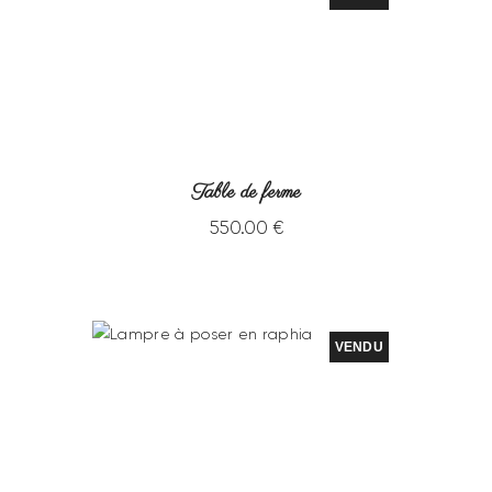
Table de ferme
550
.
00
€
VENDU