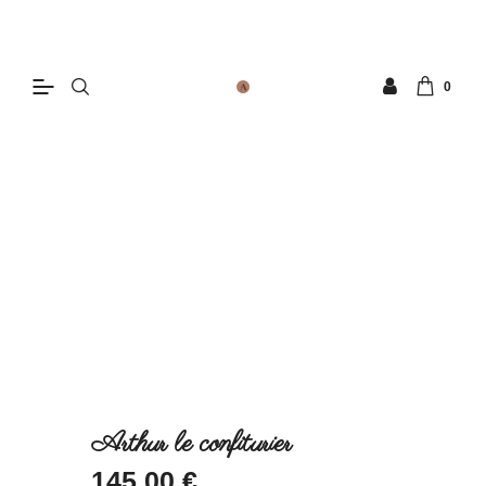
0
Arthur le confiturier
145
.
00
€