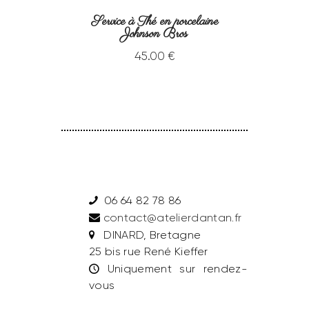
Service à Thé en porcelaine
Johnson Bros
45
.
00
€
06 64 82 78 86
contact@atelierdantan.fr
DINARD, Bretagne
25 bis rue René Kieffer
Uniquement sur rendez-
vous