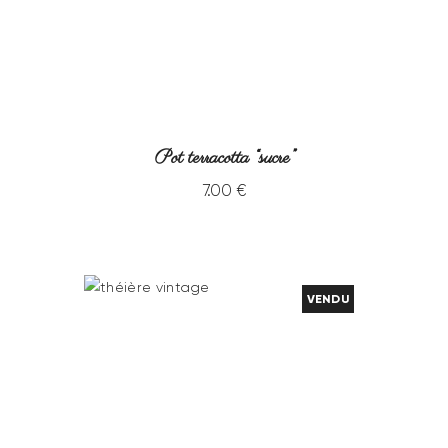
Pot terracotta “sucre”
7
.
00
€
VENDU