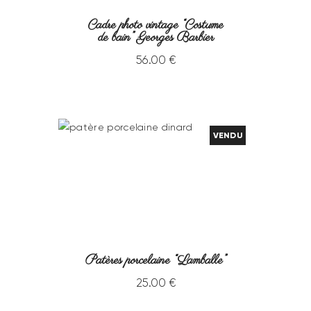
Cadre photo vintage “Costume
de bain” Georges Barbier
56
.
00
€
VENDU
Patères porcelaine “Lamballe”
25
.
00
€