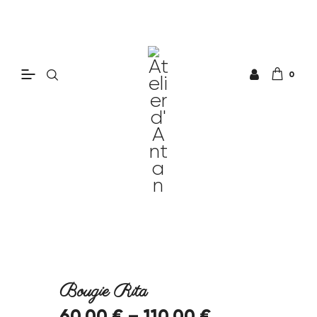
0
Bougie Rita
60
.
00
€
–
110
.
00
€