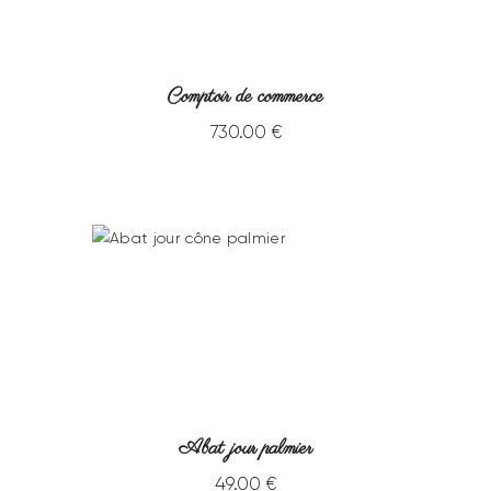
Comptoir de commerce
730
.
00
€
Abat jour palmier
49
.
00
€