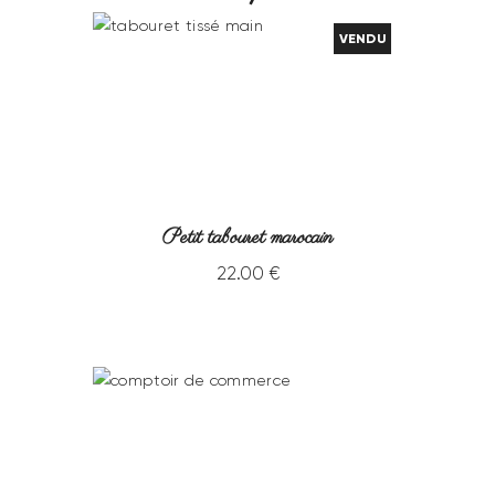
VENDU
Petit tabouret marocain
22
.
00
€