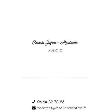
Coussin Jaipur – Moutarde
39
.
00
€
06 64 82 78 86
contact@atelierdantan.fr