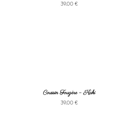
39
.
00
€
Coussin Fougère – Kaki
39
.
00
€