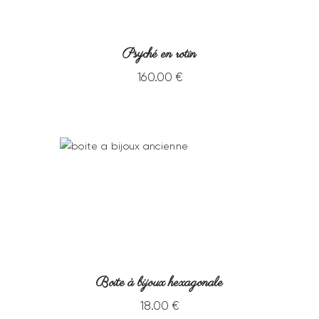
Psyché en rotin
160
.
00
€
Boite à bijoux hexagonale
18
.
00
€