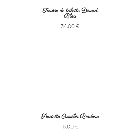
Trousse de toilette Dinard
Bleu
34
.
00
€
Serviette Camélia Bordeau
19
.
00
€