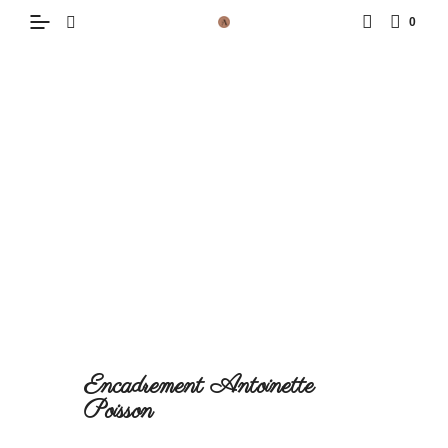
0
Encadrement Antoinette
Poisson