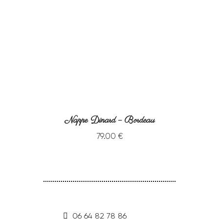
Nappe Dinard – Bordeau
79
.
00
€
06 64 82 78 86