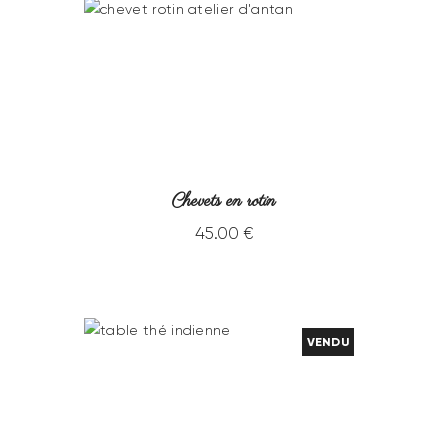
Chevets en rotin
45
.
00
€
VENDU