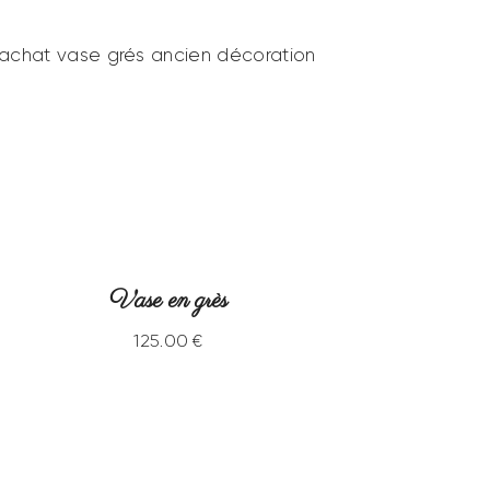
Vase en grès
125
.
00
€