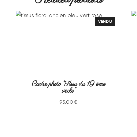
VENDU
Cadre photo “Tissu du 19 ème
siècle”
95
.
00
€