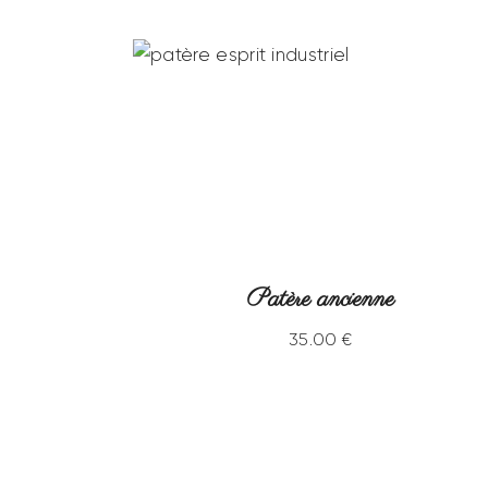
s
Patère ancienne
35
.
00
€