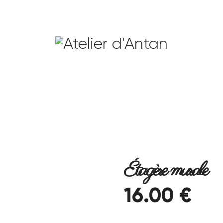
Étagère murale
16
.
00
€