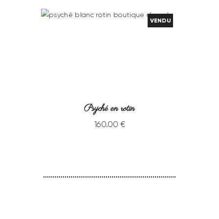
VENDU
Psyché en rotin
160
.
00
€