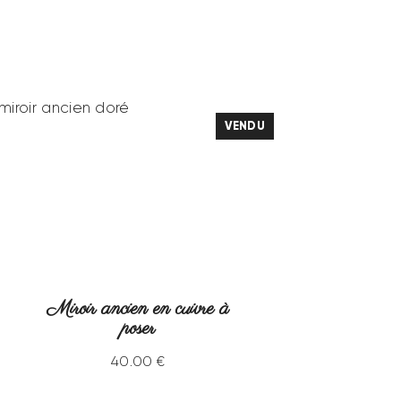
VENDU
Miroir ancien en cuivre à
poser
40
.
00
€