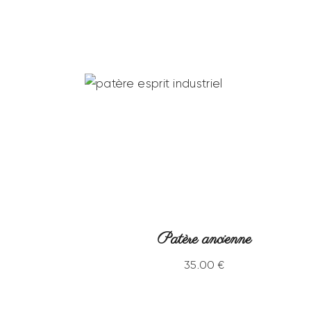
Patère ancienne
35
.
00
€