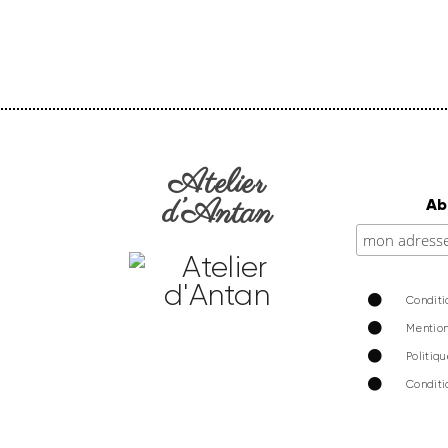
Atelier
d’Antan
Ab
Conditi
Mention
Politiq
Conditi