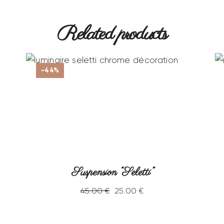
Related products
-44%
Suspension “Seletti”
45
.
00
€
25
.
00
€