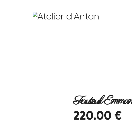
Fauteuil Emmanu
220
.
00
€