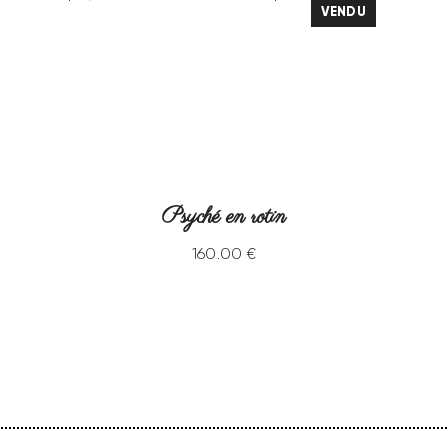
VENDU
Psyché en rotin
160
.
00
€