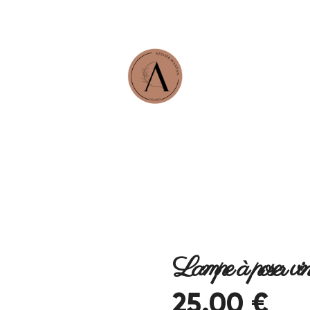
Lampe à poser vi
25
.
00
€