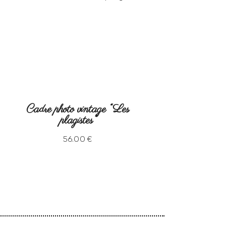
Cadre photo vintage “Les
plagistes”
56
.
00
€