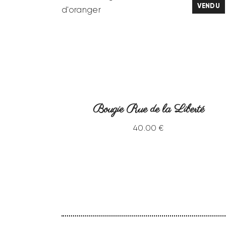
VENDU
s
Bougie Rue de la Liberté
40
.
00
€