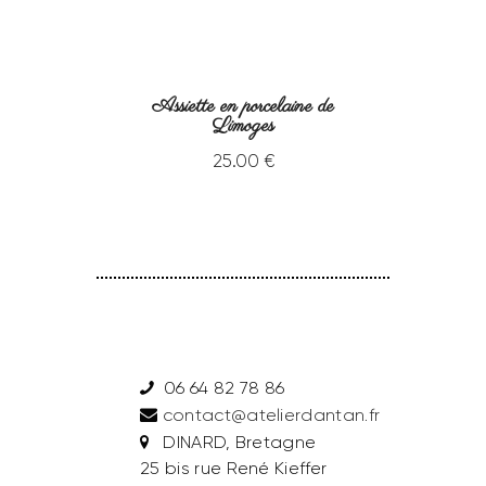
Assiette en porcelaine de
Limoges
25
.
00
€
06 64 82 78 86
contact@atelierdantan.fr
DINARD, Bretagne
25 bis rue René Kieffer