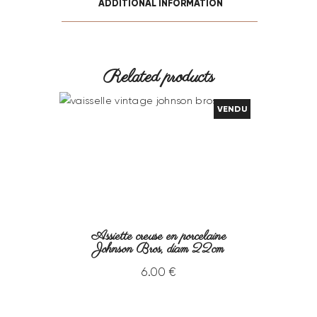
ADDITIONAL INFORMATION
Related products
VENDU
Assiette creuse en porcelaine
Johnson Bros, diam 22cm
6
.
00
€