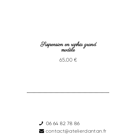
Suspension en raphia grand
modèle
65
.
00
€
06 64 82 78 86
contact@atelierdantan.fr