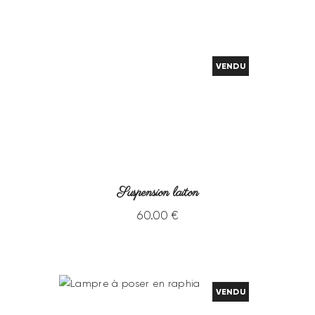
VENDU
Suspension laiton
60
.
00
€
VENDU