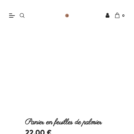
0
Panier en feuilles de palmier
22
.
00
€