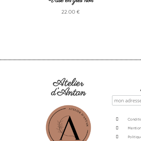
Vase en grès noir
22
.
00
€
Atelier
d’Antan
Conditi
Mention
Politiq