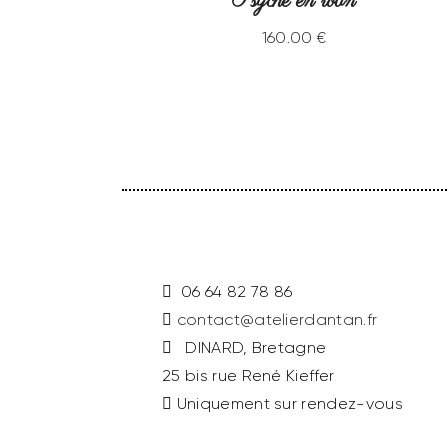
Psyché en rotin
160
.
00
€
06 64 82 78 86
contact@atelierdantan.fr
DINARD, Bretagne
25 bis rue René Kieffer
Uniquement sur rendez-vous