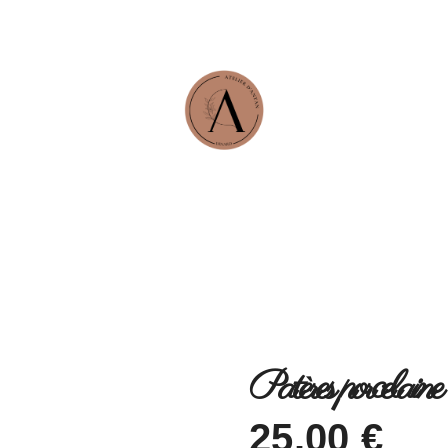
Patères porcelain
25
.
00
€