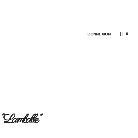
0
CONNEXION
e “Lamballe”