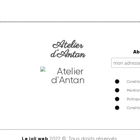
Atelier
d’Antan
Ab
Conditi
Mention
Politiq
Conditi
Le joli web
2022 ©. Tous droits réservés.