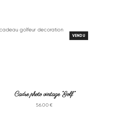
VENDU
Cadre photo vintage “Golf”
56
.
00
€