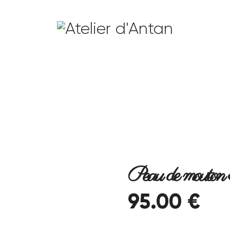
Peau de mouton 
95
.
00
€