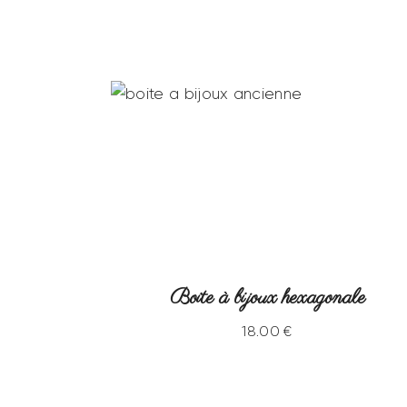
Boite à bijoux hexagonale
18
.
00
€