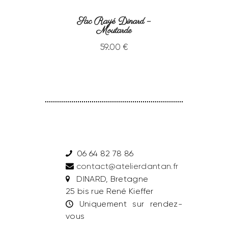
Sac Rayé Dinard –
Moutarde
59
.
00
€
06 64 82 78 86
contact@atelierdantan.fr
DINARD, Bretagne
25 bis rue René Kieffer
Uniquement sur rendez-
vous