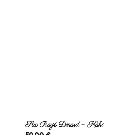
Sac Rayé Dinard – Kaki
59
.
00
€