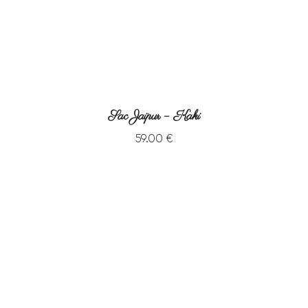
Sac Jaipur – Kaki
59
.
00
€