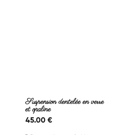
Suspension dentelée en verre
et opaline
45
.
00
€