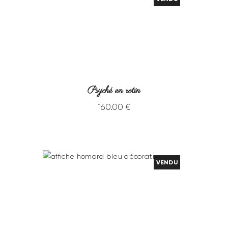
Psyché en rotin
160
.
00
€
VENDU