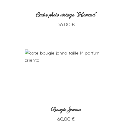
Cadre photo vintage “Homard”
56
.
00
€
Bougie Janna
60
.
00
€