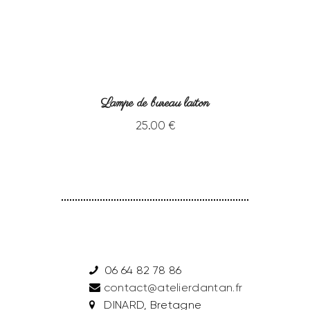
Lampe de bureau laiton
25
.
00
€
06 64 82 78 86
contact@atelierdantan.fr
DINARD, Bretagne