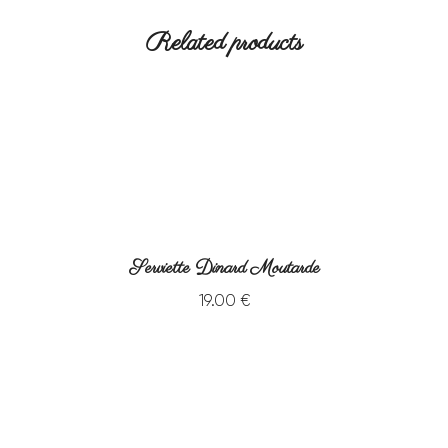
Related products
Serviette Dinard Moutarde
19
.
00
€