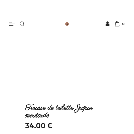
0
Trousse de toilette Jaipur
moutarde
34
.
00
€