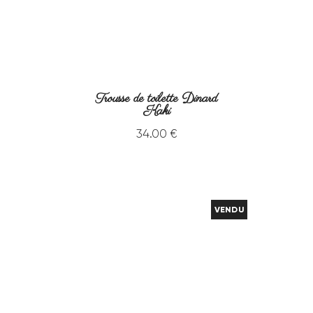
Trousse de toilette Dinard
Kaki
34
.
00
€
VENDU