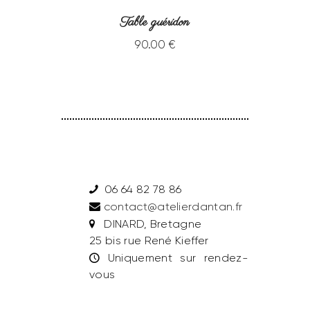
Table guéridon
90
.
00
€
06 64 82 78 86
contact@atelierdantan.fr
DINARD, Bretagne
25 bis rue René Kieffer
Uniquement sur rendez-
vous