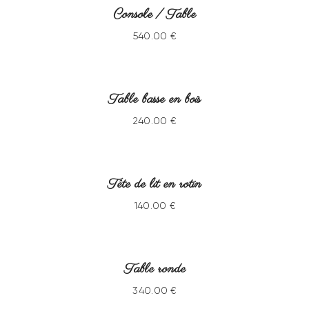
VENDU
Console / Table
540
.
00
€
VENDU
Table basse en bois
240
.
00
€
VENDU
Tête de lit en rotin
140
.
00
€
VENDU
Table ronde
340
.
00
€