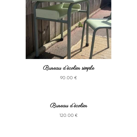
Bureau d’écolier simple
90
.
00
€
Bureau d’écolier
120
.
00
€