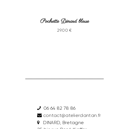
Pochette Dinard bleue
29
.
00
€
06 64 82 78 86
contact@atelierdantan.fr
DINARD, Bretagne