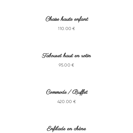
VENDU
Chaise haute enfant
110
.
00
€
VENDU
Tabouret haut en rotin
95
.
00
€
VENDU
Commode / Buffet
420
.
00
€
-25%
VENDU
Enfilade en chêne