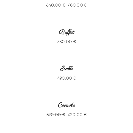
640
.
00
€
480
.
00
€
VENDU
Buffet
380
.
00
€
VENDU
Établi
490
.
00
€
-19%
VENDU
Console
520
.
00
€
420
.
00
€