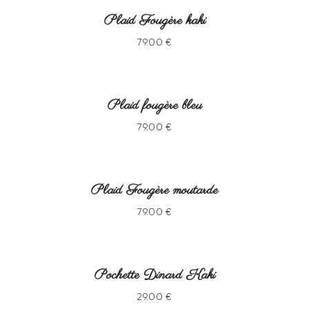
Plaid Fougère kaki
79
.
00
€
Plaid fougère bleu
79
.
00
€
Plaid Fougère moutarde
79
.
00
€
Pochette Dinard Kaki
29
.
00
€