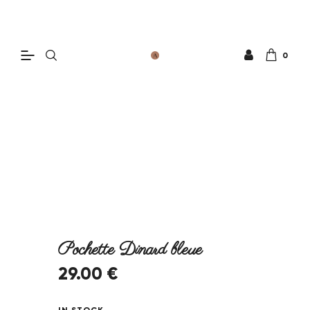
0
Pochette Dinard bleue
29
.
00
€
IN STOCK