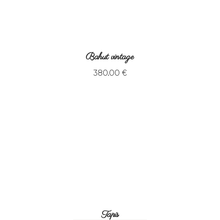
Bahut vintage
380
.
00
€
Tapis