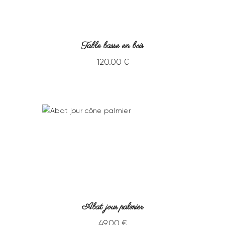
Table basse en bois
120
.
00
€
Abat jour palmier
49
.
00
€