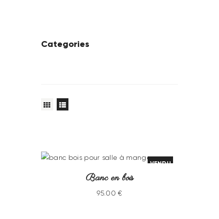
Categories
VENDU
Banc en bois
95
.
00
€