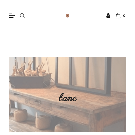
0
banc