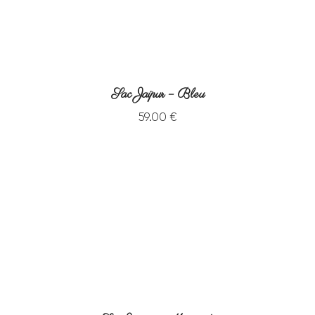
Sac Jaipur – Bleu
59
.
00
€