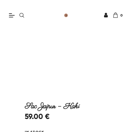
0
Sac Jaipur – Kaki
59
.
00
€
IN STOCK