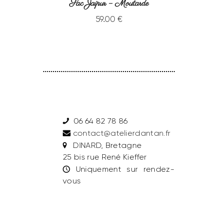
Sac Jaipur – Moutarde
59
.
00
€
06 64 82 78 86
contact@atelierdantan.fr
DINARD, Bretagne
25 bis rue René Kieffer
Uniquement sur rendez-
vous