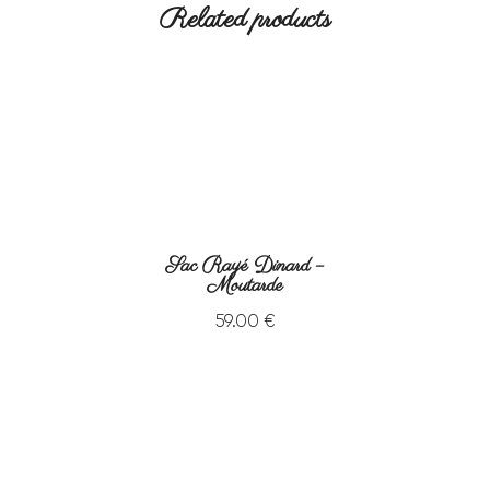
Related products
Sac Rayé Dinard –
Moutarde
59
.
00
€