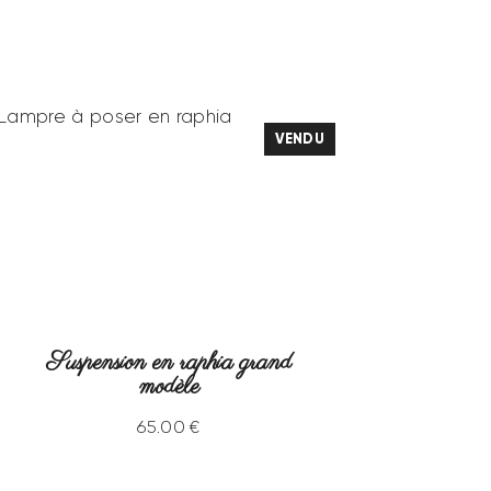
VENDU
Suspension en raphia grand
modèle
65
.
00
€