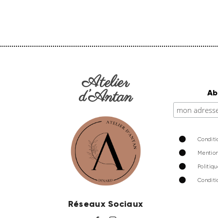
Atelier
d’Antan
Ab
Conditi
Mention
Politiq
Conditi
Réseaux Sociaux