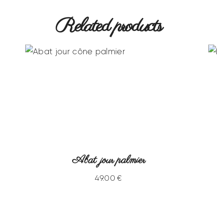
Related products
Abat jour palmier
49
.
00
€