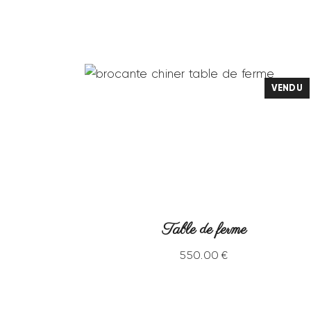
VENDU
Table de ferme
550
.
00
€