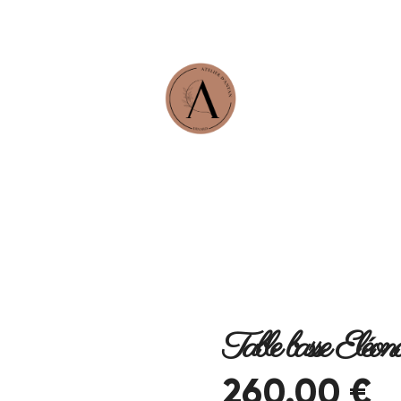
Table basse Eléono
260
.
00
€