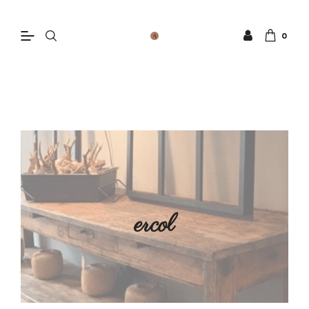
0
ercol