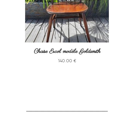
Chaise Ercol modèle Goldsmith
140
.
00
€