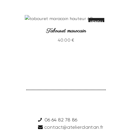
VENDU
Tabouret marocain
40
.
00
€
06 64 82 78 86
contact@atelierdantan.fr