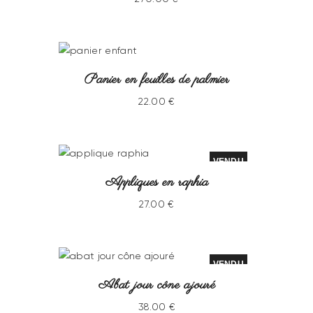
Panier en feuilles de palmier
22
.
00
€
VENDU
Appliques en raphia
27
.
00
€
VENDU
Abat jour cône ajouré
38
.
00
€