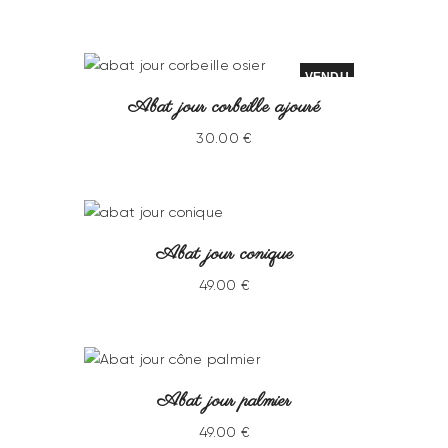
VENDU
Abat jour corbeille ajouré
30
.
00
€
Abat jour conique
49
.
00
€
Abat jour palmier
49
.
00
€