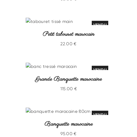
VENDU
Petit tabouret marocain
22
.
00
€
VENDU
Grande Banquette marocaine
115
.
00
€
VENDU
Banquette marocaine
95
.
00
€