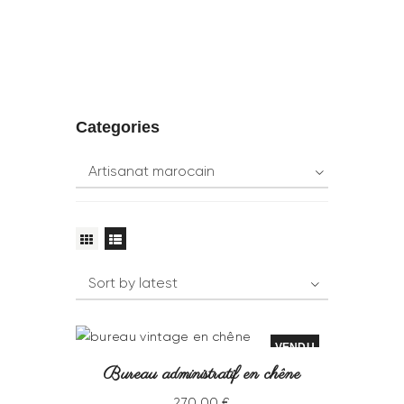
Categories
VENDU
Bureau administratif en chêne
270
.
00
€