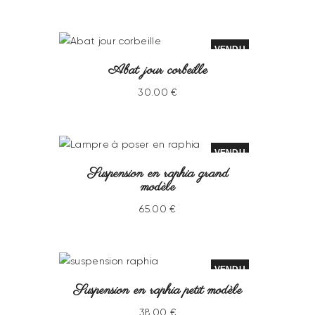
VENDU
Abat jour corbeille
30
.
00
€
VENDU
Suspension en raphia grand
modèle
65
.
00
€
VENDU
Suspension en raphia petit modèle
38
.
00
€