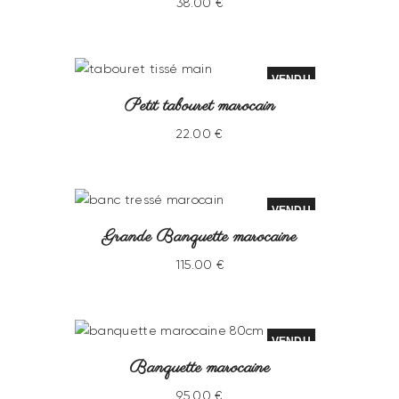
38
.
00
€
VENDU
Petit tabouret marocain
22
.
00
€
VENDU
Grande Banquette marocaine
115
.
00
€
VENDU
Banquette marocaine
95
.
00
€