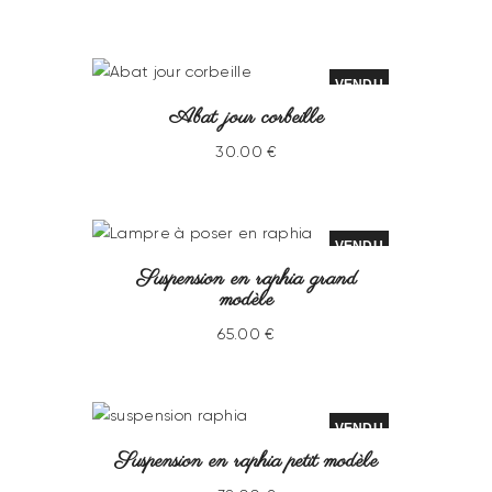
VENDU
Abat jour corbeille
30
.
00
€
VENDU
Suspension en raphia grand
modèle
65
.
00
€
VENDU
Suspension en raphia petit modèle