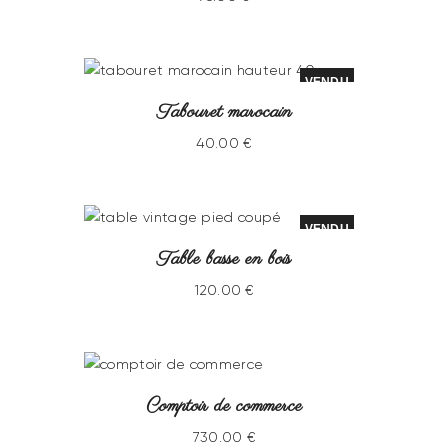
VENDU
Tabouret marocain
40
.
00
€
VENDU
Table basse en bois
120
.
00
€
Comptoir de commerce
730
.
00
€