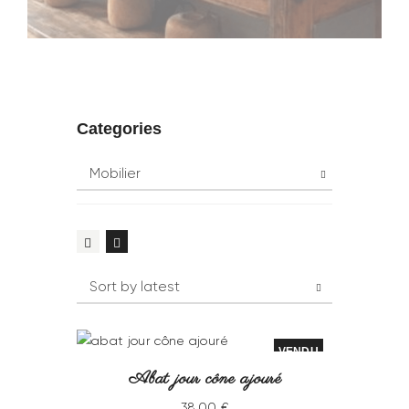
Categories
VENDU
Abat jour cône ajouré
38
.
00
€