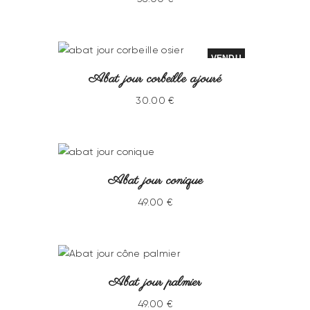
VENDU
Abat jour corbeille ajouré
30
.
00
€
Abat jour conique
49
.
00
€
Abat jour palmier
49
.
00
€