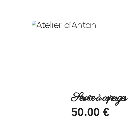
Service à asperges
50
.
00
€