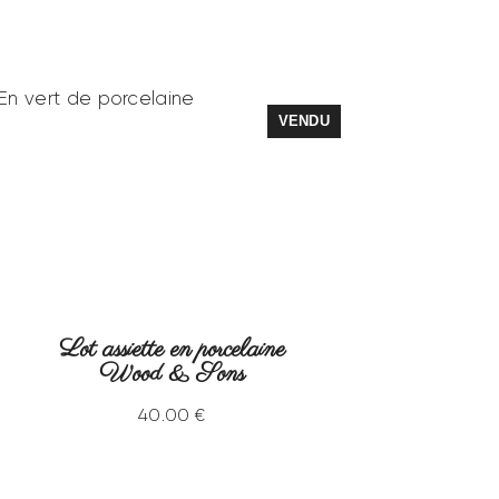
VENDU
Lot assiette en porcelaine
Wood & Sons
40
.
00
€