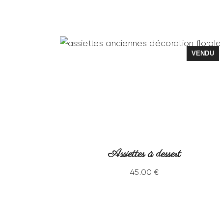
VENDU
Assiettes à dessert
45
.
00
€