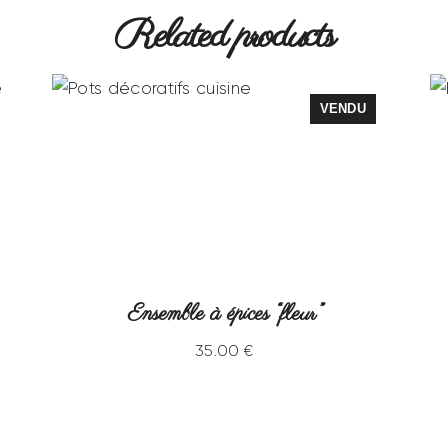
Related products
VENDU
Ensemble à épices “fleur”
35
.
00
€