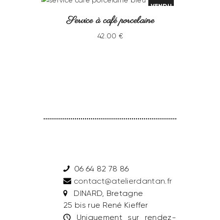
VENDU
Service à café porcelaine
42
.
00
€
06 64 82 78 86
contact@atelierdantan.fr
DINARD, Bretagne
25 bis rue René Kieffer
Uniquement sur rendez-