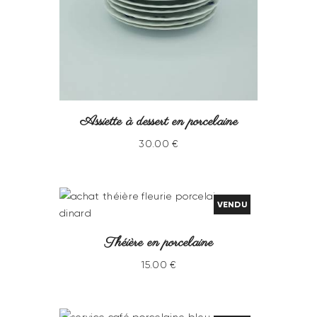
Assiette à dessert en porcelaine
30
.
00
€
VENDU
Théière en porcelaine
15
.
00
€