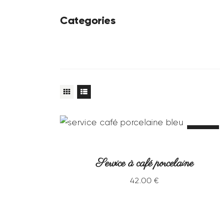
Categories
VENDU
Service à café porcelaine
42
.
00
€