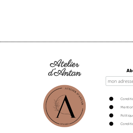
Atelier
d’Antan
Ab
Conditi
Mention
Politiq
Conditi